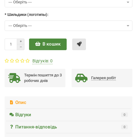
* Шильдики (логотипы):
В кошик
Відгуків: 0
Термін пошиття до 3
Галерея робiт
робочих днів
Опис
Відгуки
0
Питання-відповідь
0