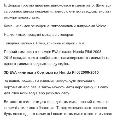
Їх форма і розмір ідеально вписуються в салон авто. Шиються
за оригінальними лекалами, повторюючи всі заводські вирізи і
розміри вашого авто.
Кожен килимок оснащен антиковзаючими липучками Velcro.
На килимках присутні металевi люверси.
Товщина килимка 10мм, глибина комірок 7 мм.
Повний комплект килимків EVA в салон Honda
Pilot 2008-
2015
склада
ється з водійського, пасажирського килимків та
одного килимка заднього ряду сидінь.
3D EVA килимки з бортами на
Honda
Pilot 2008-2015
За вашим бажанням килимки можуть бути виконані з
бортиками або без, а також можуть мати нерозрізну 3D лапу
для лівої ноги водія або розрізну лапу.
Ви можете замовити два передніх килимка, повний комплект
килимків, килимок в багажник. Також можливе виготовлення
будь-якого одного килимка і пошиття килимків зі зняттям лекал