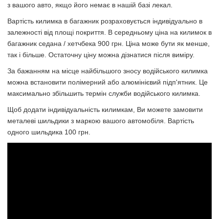
з вашого авто, якщо його немає в нашій базі лекал.
Вартість килимка в багажник розраховується індивідуально в
залежності від площі покриття. В середньому ціна на килимок в
багажник седана / хетчбека 900 грн. Ціна може бути як менше,
так і більше. Остаточну ціну можна д
ізнатися після виміру.
За бажанням на місце найбільшого зносу водійського килимка
можна встановити полімерний або алюмінієвий підп'ятник. Це
максимально збільшить термін служби водійського килимка.
Щоб додати індивідуальність килимкам, Ви можете замовити
металеві шильдики з маркою вашого автомобіля. Вартiсть
одного шильдика 100 грн.