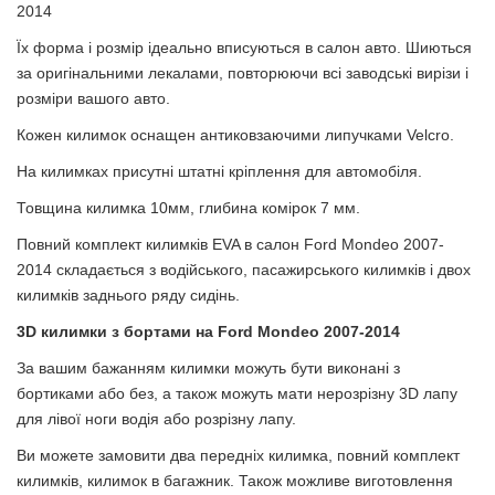
2014
Їх форма і розмір ідеально вписуються в салон авто. Шиються
за оригінальними лекалами, повторюючи всі заводські вирізи і
розміри вашого авто.
Кожен килимок оснащен антиковзаючими липучками Velcro.
На килимках присутні штатні кріплення для автомобіля.
Товщина килимка 10мм, глибина комірок 7 мм.
Повний комплект килимків EVA в салон Ford Mondeo 2007-
2014 склада
ється з водійського, пасажирського килимків і двох
килимків заднього ряду сидінь.
3D килимки з бортами на
Ford Mondeo 2007-2014
За вашим бажанням килимки можуть бути виконані з
бортиками або без, а також можуть мати нерозрізну 3D лапу
для лівої ноги водія або розрізну лапу.
Ви можете замовити два передніх килимка, повний комплект
килимків, килимок в багажник. Також можливе виготовлення