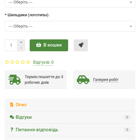
* Шильдики (логотипы):
В кошик
Відгуків: 0
Термін пошиття до 3
Галерея робiт
робочих днів
Опис
Відгуки
0
Питання-відповідь
0