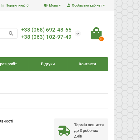
Порівняння:
0
Мова
Особистий кабінет
+38 (068) 692-48-65
+38 (063) 102-97-49
0
рея робіт
Відгуки
Контакти
явності
Термін пошиття
до 3 робочих
днів