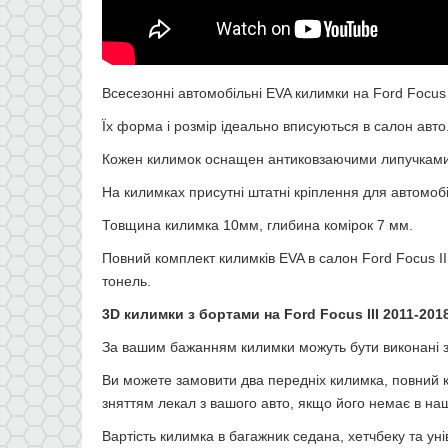
Всесезонні автомобільні EVA килимки на
Ford Focus 
Їх форма і розмір ідеально вписуються в салон авто
Кожен килимок оснащен антиковзаючими липучками 
На килимках присутні штатні кріплення для автомоб
Товщина килимка 10мм, глибина комірок 7 мм.
Повний комплект килимків EVA в салон Ford Focus I
тонель.
3D килимки з бортами на
Ford Focus III
2011-201
За вашим бажанням килимки можуть бути виконані з б
Ви можете замовити два передніх килимка, повний к
зняттям лекал з вашого авто, якщо його немає в наш
Вартість килимка в багажник седана, хетчбеку та ун