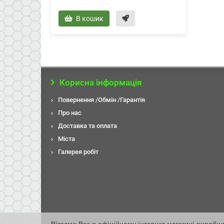
В кошик
Корисна інформація
Повернення /Обмін /Гарантія
Про нас
Доставка та оплата
Міста
Галерея робiт