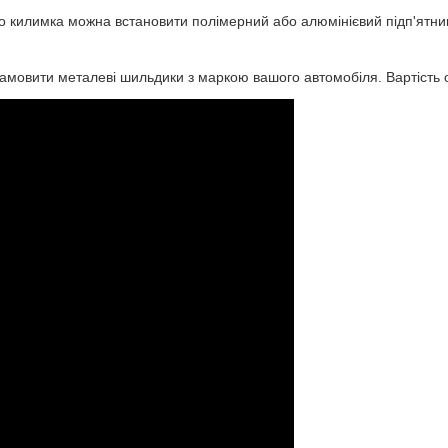
го килимка можна встановити полімерний або алюмінієвий підп'ятни
амовити металеві шильдики з маркою вашого автомобіля. Вартiсть 