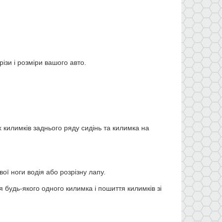
ізи і розміри вашого авто.
х килимків заднього ряду сидінь та килимка на
ї ноги водія або розрізну лапу.
будь-якого одного килимка і пошиття килимків зі