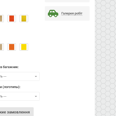
Галерея робiт
 в багажник:
и (логотипы):
кие замовлення