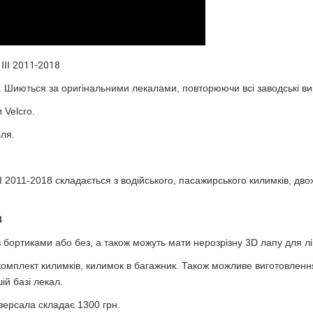
III
2011-2018
. Шиються за оригінальними лекалами, повторюючи всі заводські вир
Velcro.
іля.
II
2011-2018 склада
ється з водійського, пасажирського килимків, дво
8
ортиками або без, а також можуть мати нерозрізну 3D лапу для ліво
омплект килимків, килимок в багажник. Також можливе виготовлення 
ій базі лекал.
іверсала склада
є
1300 грн
.