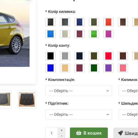
* Колір килимка:
* Колір канту:
* Комплектація:
* Килимок
* Підп'ятник:
* Шильдик
В кошик
Швид