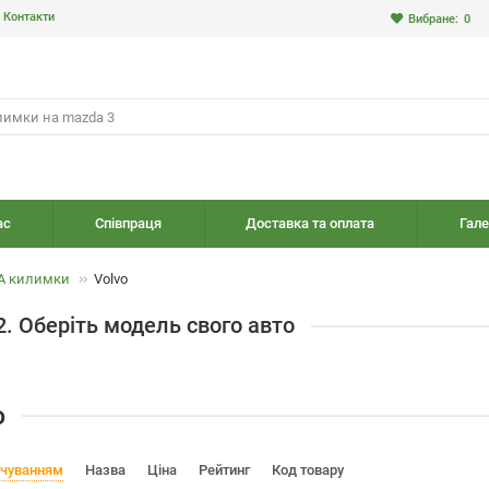
Контакти
Вибране:
0
ас
Співпраця
Доставка та оплата
Гале
A килимки
Volvo
2. Оберіть модель свого авто
o
вчуванням
Назва
Ціна
Рейтинг
Код товару