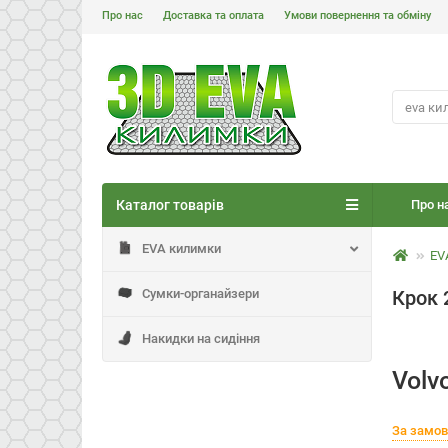
Про нас
Доставка та оплата
Умови повернення та обміну
Каталог товарів
Про н
EVA килимки
EV
Сумки-органайзери
Крок 
Накидки на сидіння
Volv
За замо