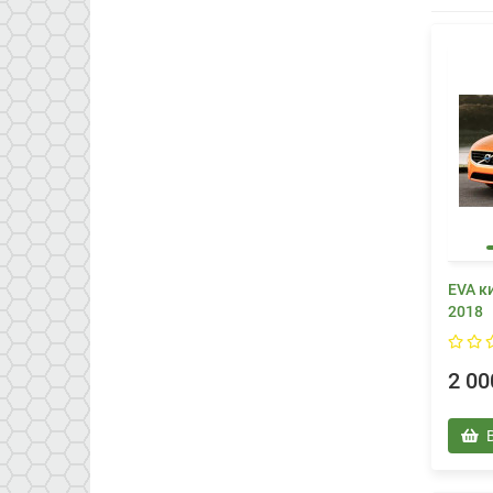
EVA к
2018
2 00