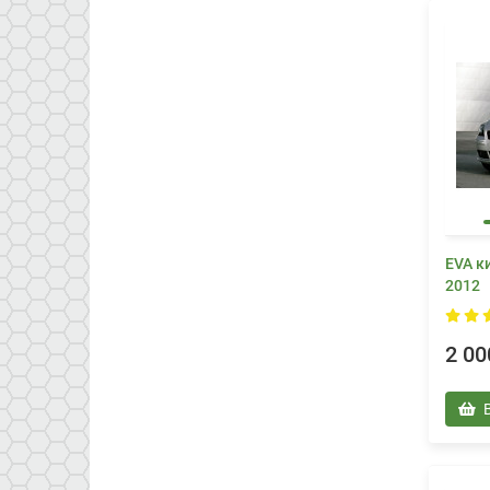
EVA к
2012
2 00