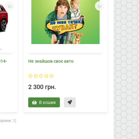
014-
Не знайшов своє авто
2 300 грн.
В кошик
орінок: 1)