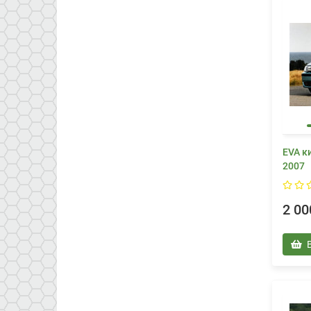
EVA к
2007
2 00