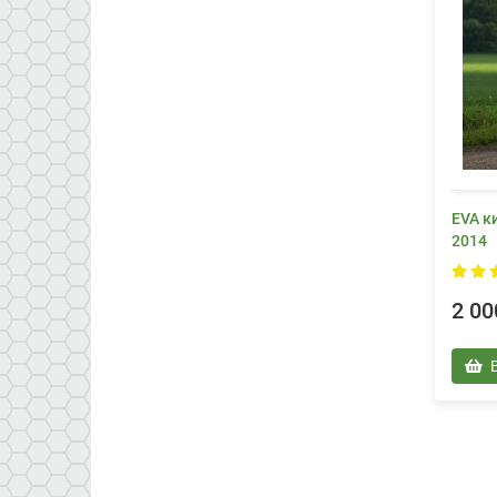
EVA к
2014
2 00