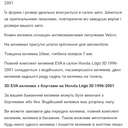
2001
Їх форма і розмір ідеально вписуються в салон авто. Шиються
за оригінальними лекалами, повторюючи всі заводські вирізи і
розміри вашого авто.
Кожен килимок оснащен антиковзаючими липучками Velcro.
На килимках присутні штатні кріплення для автомобіля.
Товщина килимка 10мм, глибина комірок 7 мм.
Повний комплект килимків EVA в салон Honda
Logo 3D 1996-
2001
склада
ється з водійського, пасажирського килимків, двох
килимків заднього ряду сидінь та килимка на тонель.
3D EVA килимки з бортами на
Honda
Logo 3D 1996-2001
За вашим бажанням килимки можуть бути виконані з
бортиками або без. Водійський килимок має розрізну лапу.
Ви можете замовити два передніх килимка, повний комплект
килимків, килимок в багажник. Також можливе виготовлення
будь-якого одного килимка і пошиття килимків зі зняттям лекал