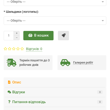
* Шильдики (логотипы):
В кошик
Відгуків: 0
Термін пошиття до 3
Галерея робiт
робочих днів
Опис
Відгуки
0
Питання-відповідь
0