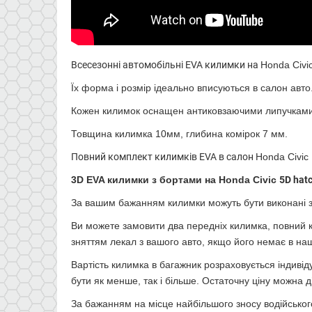
Всесезонні автомобільні EVA килимки на
Honda Civi
Їх форма і розмір ідеально вписуються в салон авто
Кожен килимок оснащен антиковзаючими липучками 
Товщина килимка 10мм, глибина комірок 7 мм.
Повний комплект килимків EVA в салон
Honda Civic
3D EVA килимки з бортами на
Honda Civic
5D hat
За вашим бажанням килимки можуть бути виконані з б
Ви можете замовити два передніх килимка, повний к
зняттям лекал з вашого авто, якщо його немає в наш
Вартість килимка в багажник розраховується індивід
бути як менше, так і більше. Остаточну ціну можна д
За бажанням на місце найбільшого зносу водійсько