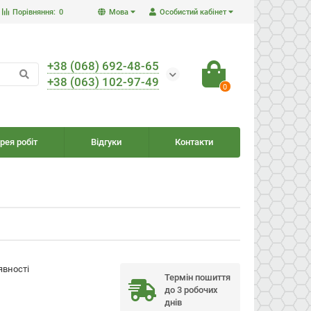
Порівняння:
0
Мова
Особистий кабінет
+38 (068) 692-48-65
+38 (063) 102-97-49
0
рея робіт
Відгуки
Контакти
явності
Термін пошиття
до 3 робочих
днів