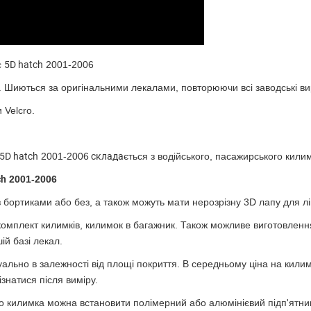
c
5D hatch
2001-2006
. Шиються за оригінальними лекалами, повторюючи всі заводські вир
Velcro.
5D hatch
2001-2006
склада
є
ться з водійського, пасажирського кили
ch
2001-2006
ортиками або без, а також можуть мати нерозрізну 3D лапу для ліво
омплект килимків, килимок в багажник. Також можливе виготовлення 
ій базі лекал.
уально в залежності від площі покриття. В середньому ціна на килим
ізнатися
після виміру.
го килимка можна встановити полімерний або алюмінієвий підп'ятни