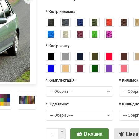
* Колір килимка:
* Колір канту:
* Комплектація:
* Килимок
* Підп'ятник:
* Шильдик
В кошик
Швид