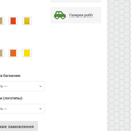
Галерея робiт
 в багажник:
и (логотипы):
кие замовлення