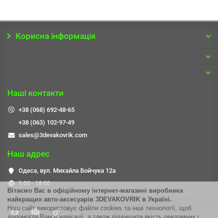
Корисна інформація
Наші контакти
+38 (068) 692-48-65
+38 (063) 102-97-49
sales@3devakovrik.com
Наш адрес
Одеса, вул. Михайла Бойчука 12а
9:00 - 18:00
Вітаємо Вас в офіційному інтернет-магазині виробника
найкращих авто-аксесуар
і
в
3DEVAKOVRIK
в Україні.
Наш сайт використовує файли cookies та інші технології, щоб
допомогти Вам у навігації, а також підвищити якість рекламних і