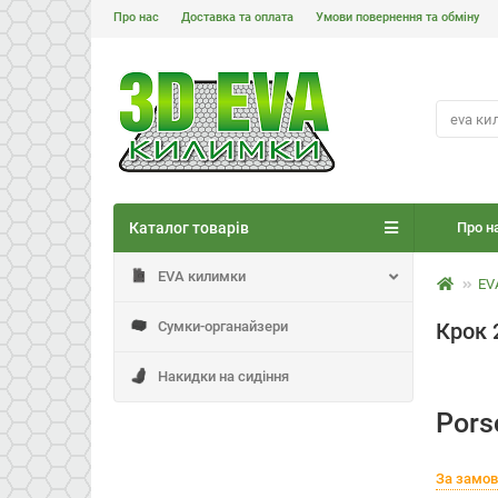
Про нас
Доставка та оплата
Умови повернення та обміну
Каталог товарів
Про н
EVA килимки
EV
Сумки-органайзери
Крок 
Накидки на сидіння
Pors
За замо