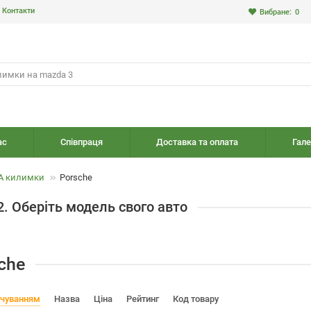
Контакти
Вибране:
0
ас
Співпраця
Доставка та оплата
Гале
A килимки
Porsche
2. Оберіть модель свого авто
che
вчуванням
Назва
Ціна
Рейтинг
Код товару