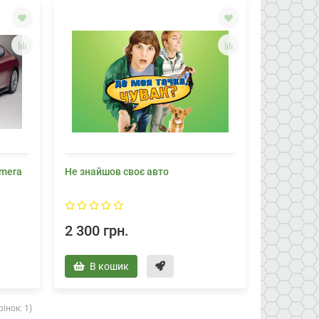
amera
Не знайшов своє авто
2 300 грн.
В кошик
інок: 1)