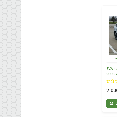
EVA к
2003-
2 00