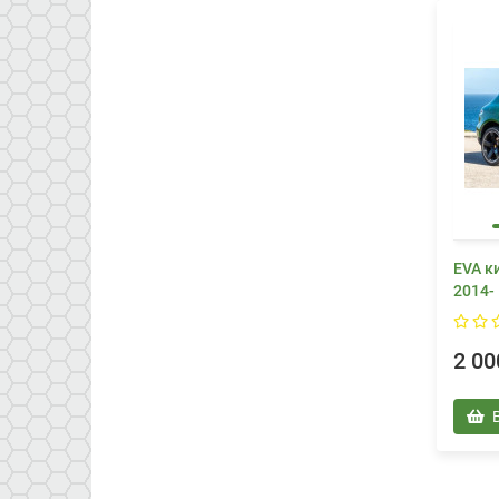
EVA к
2014-
2 00